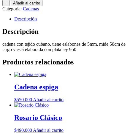
cubana
+
Añadir al carrito
cantidad
Categoría:
Cadenas
Descripción
Descripción
cadena con tejido cubano, tiene eslabones de 5mm, mide 50cm de
largo y está elaborada con plata ley 950
Productos relacionados
Cadena espiga
$
550.000
Añadir al carrito
Rosario Clásico
$
490.000
Añadir al carrito