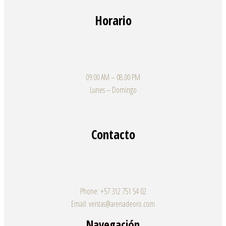
Horario
09:00 AM – 08.00 PM
Lunes – Domingo
Contacto
Phone: +57 312 751 54 02
Email: ventas@arenadeoro.com
Navegación