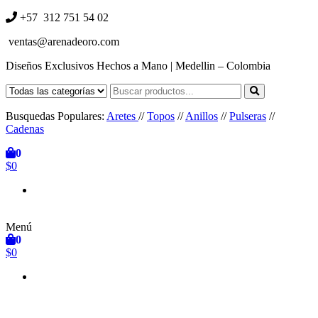
+57 312 751 54 02
ventas@arenadeoro.com
Diseños Exclusivos Hechos a Mano | Medellin – Colombia
Arena de Oro
Accesorios Hechos a Mano
Busquedas Populares:
Aretes
//
Topos
//
Anillos
//
Pulseras
//
Cadenas
0
$0
Menú
0
$0